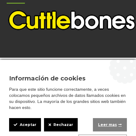
Información de cookies
General conditions
Para que este sitio funcione correctamente, a veces
Privacy policy
Site Map
colocamos pequeños archivos de datos llamados cookies en
StrongCages SL . All rights reserved
.
su dispositivo. La mayoría de los grandes sitios web también
hacen esto.
Cuttlebonescompany.com belongs to the StrongCages SL group, a
company registered in Spain in the Mercantile Registry of Seville, Volume
5895 / folio 15 / entry 1 with page SE-102111, Mairena del Alcor, Seville,
Aceptar
Rechazar
SPAIN
Leer mas
Registered with NIF number B90150308
Cookie